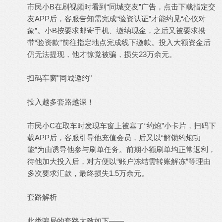
市民小B在刷视频时看到“同城交友”广告，点击下载指定交
友APP后，客服告知需完成“验资认证”才能约见“心仪对
象”。小B按要求邮寄手机、缴纳现金，之后又被要求携
带“验资款”前往指定地点完成线下缴款。投入大额资金后
仍无法提现，他才惊觉被骗，损失23万余元。
扫码车窗"同城邀约"
投入越多套路越深！
市民小C在取车时发现车窗上被塞了“约炮”小卡片，扫码下
载APP后，客服引导他充值会员，后又以“解锁约炮功
能”为由诱导他参与刷单任务。前期小额刷单均正常返利，
待他加大投入后，对方便以“账户冻结需转账解冻”等理由
多次要求汇款，最终损失1.5万余元。
套路解析
此类骗局的套路大致如下——