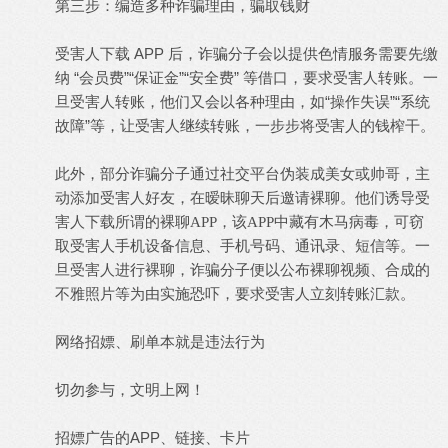
第三步：编造多种诈骗理由，骗取钱财
受害人下载 APP 后，诈骗分子会以提供色情服务需要先缴
纳 “会员费”“保证金”“安全费” 等借口，要求受害人转账。一
旦受害人转账，他们又会以各种理由，如“操作失误”“系统
故障”等，让受害人继续转账，一步步将受害人的钱榨干。
此外，部分诈骗分子通过社交平台伪装成美女或帅哥，主
动添加
受害人
好友，在暧昧聊天后邀请裸聊。他们诱导
受
害人
下载所谓的裸聊
APP，该APP中藏有木马病毒，可窃
取
受害人
手机设备信息、手机号码、通讯录、短信等。一
旦
受害人
进行裸聊，诈骗分子便以公布裸聊视频、合成的
不雅照片等为由实施恐吓，要求
受害人
立刻转账汇款。
网络招嫖、刷单本就是违法行为
切勿参与，文明上网！
招嫖广告的APP、链接、卡片