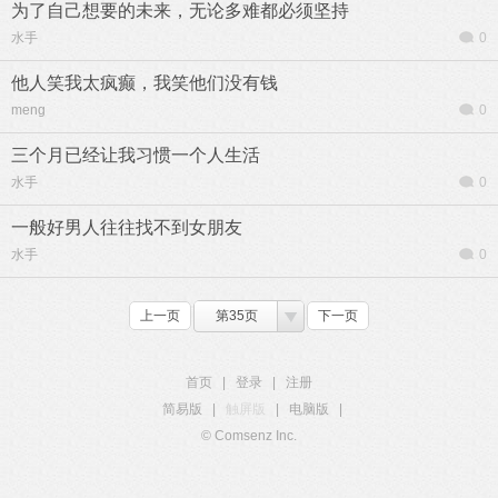
为了自己想要的未来，无论多难都必须坚持
水手
0
他人笑我太疯癫，我笑他们没有钱
meng
0
三个月已经让我习惯一个人生活
水手
0
一般好男人往往找不到女朋友
水手
0
上一页
第35页
下一页
首页
|
登录
|
注册
简易版
|
触屏版
|
电脑版
|
© Comsenz Inc.